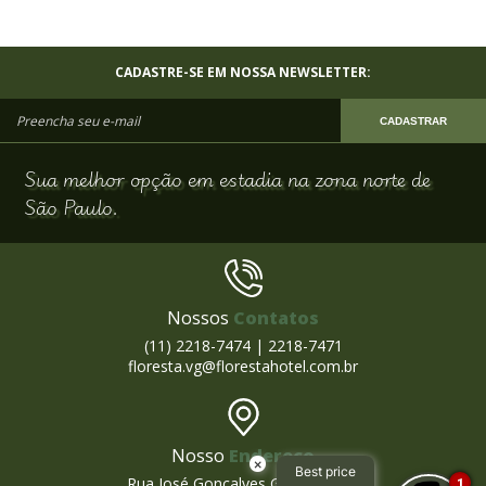
CADASTRE-SE EM NOSSA NEWSLETTER:
CADASTRAR
Sua melhor opção em estadia na zona norte de
São Paulo.
Nossos
Contatos
(11) 2218-7474 | 2218-7471
floresta.vg@florestahotel.com.br
Nosso
Endereço
×
Best price
Rua José Gonçalves Gomide, 303
1