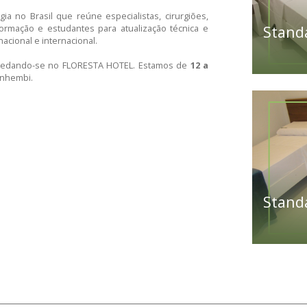
BRASILEIRO DE TRAUMA ORTOPÉD
2026 e 06/06/2026, acontece o Congresso Brasileiro de 
Distrito Anhembi.
à traumatologia no Brasil que reúne especialistas, cirur
esidentes em formação e estudantes para atualização téc
na ortopedia nacional e internacional.
te evento, hospedando-se no FLORESTA HOTEL. Estamos d
ia do Distrito Anhembi.