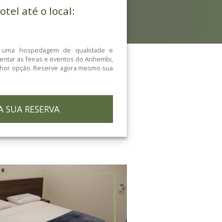
Distância do Hotel até o local:
15m
Pra você que deseja uma hospedagem de qual
comodidade para frequentar as feiras e eventos do 
o Floresta Hotel é a melhor opção. Reserve agora m
suíte.
FAÇA SUA RESERVA