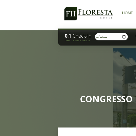
0.1
Check-In
Data da sua entrada
CONGR