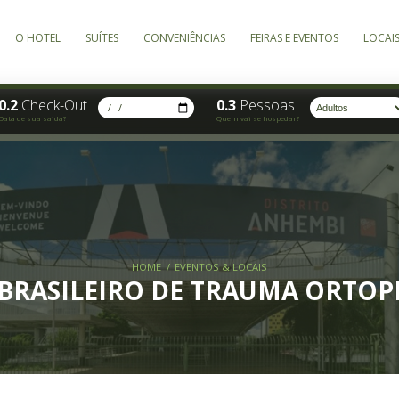
HOME
O HOTEL
CONVENIÊNCIAS
SUÍTES
0.2
Check-Out
0.3
Data de sua saida?
Quem 
HOME
EVENTOS & L
ESSO BRASILEIRO DE TR