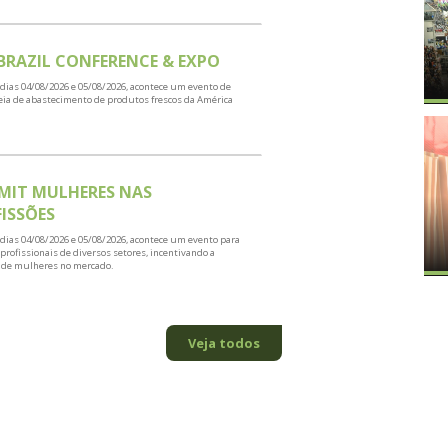
TOS
s aos
 de eventos
FEIRÃO AUTOSHOW
A partir de 26/04/2026, aos domingos, acontece um dos eventos
automotivos mais tradicionais do país para compra e venda de
veículos semi novos e usados.
ESCOLAR OFFICE BRASIL 2026
Entre os dias 02/08/2026 e 05/08/2026, acontece um evento do
setor de papelarias, materiais escolares, de escritório e
organização.