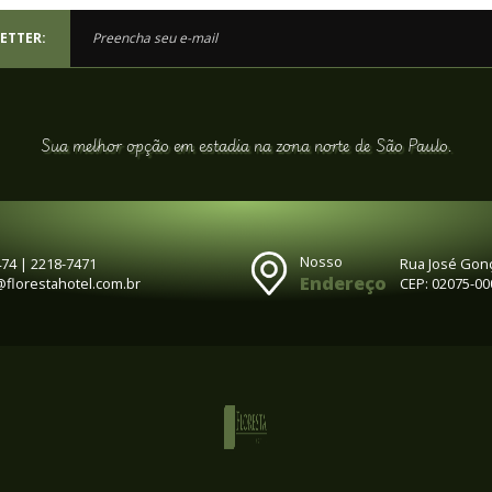
THE BRAZIL CONFERENCE & EXPO
Entre os dias 04/08/2026 e 05/08/2026, acontece um evento de
toda cadeia de abastecimento de produtos frescos da América
Latina.
SUMMIT MULHERES NAS
PROFISSÕES
Entre os dias 04/08/2026 e 05/08/2026, acontece um evento para
conectar profissionais de diversos setores, incentivando a
inclusão de mulheres no mercado.
Veja todos