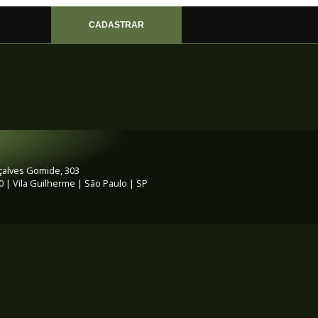
Sambódromo do An
Pari