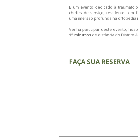
CONGRESSO 
(CBTO)
Entre os dias 04/06/
Ortopédico (CBTO) no 
É um evento dedicado 
chefes de serviço, r
uma imersão profunda 
Venha participar des
15 minutos
de distânc