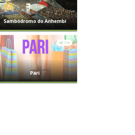
Hospede-se próximo ao Sambódromo do Anhembi, Anhemb
Center Norte, Brás, Feirinha da Madrugada, Pari, Templo d
entre outros.
Expo Center Nor